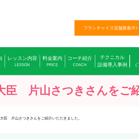
フランチャイズ店舗募集中
テクニカル
内
レッスン内容
料金案内
コーチ紹介
設備導入事例
（
L
LESSON
PRICE
COACH
大臣 片山さつきさんをご
大臣 片山さつきさんをご紹介いただきました。