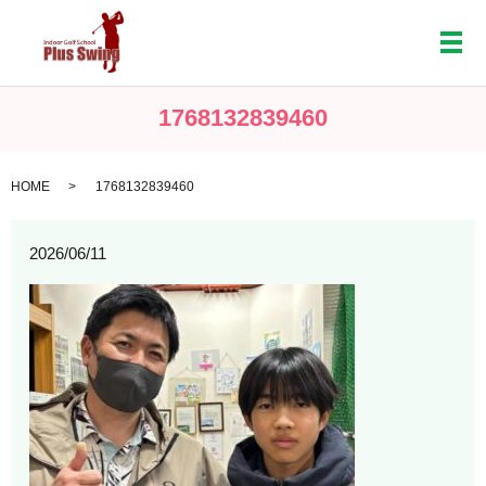
メ
1768132839460
HOME
1768132839460
2026/06/11