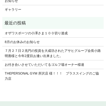
お知らせ
ギャラリー
オザワスポーツの小澤さま１００切り達成
8月のお休みのお知らせ
７月２７日２兆円の投資を大成功されたアサヒグループ会長小路
明善様と今年2度目お逢い出来ました。
お付き合いさせていただいてるゴルフ場オーナー様達
THEPERSONAL GYM 所沢店 様！！！ プラススイングのご協
力店