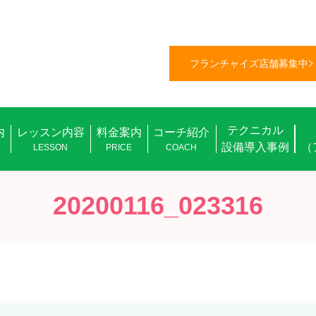
フランチャイズ店舗募集中
テクニカル
内
レッスン内容
料金案内
コーチ紹介
設備導入事例
（
L
LESSON
PRICE
COACH
20200116_023316