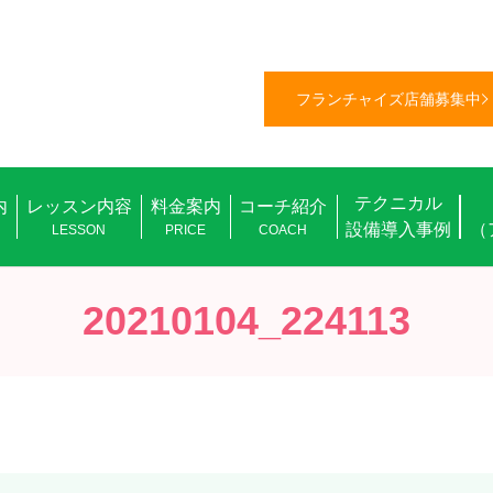
フランチャイズ店舗募集中
テクニカル
内
レッスン内容
料金案内
コーチ紹介
設備導入事例
（
L
LESSON
PRICE
COACH
20210104_224113