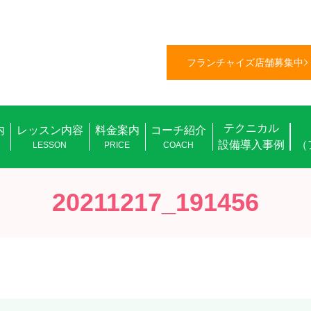
フランチャイズ店舗募集中
テクニカル
内
レッスン内容
料金案内
コーチ紹介
設備導入事例
（
L
LESSON
PRICE
COACH
20211217_191456