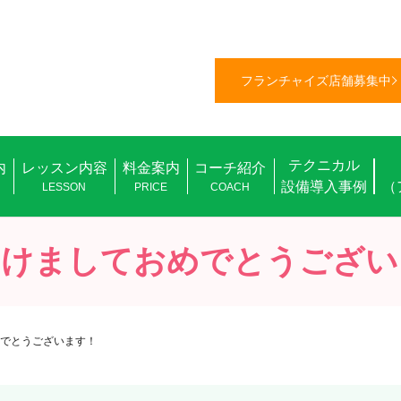
フランチャイズ店舗募集中
テクニカル
内
レッスン内容
料金案内
コーチ紹介
設備導入事例
（
L
LESSON
PRICE
COACH
明けましておめでとうござい
でとうございます！