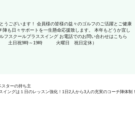
でとうございます！ 会員様の皆様の益々のゴルフのご活躍とご健康
チ陣も日々サポートを一生懸命応援致します。 本年もどうか宜し
ゴルフスクールプラススイング お電話でのお問い合わせはこちら
0分～22時 土日祝9時～19時 火曜日 祝日定休）
ベスターの持ち主
スイングは１日のレッスン強化！1日2人から3人の充実のコーチ陣体制