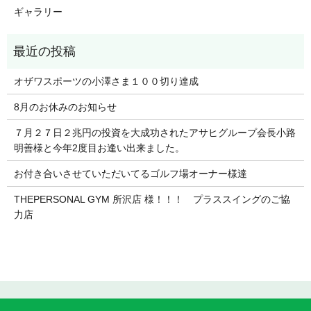
ギャラリー
オザワスポーツの小澤さま１００切り達成
8月のお休みのお知らせ
７月２７日２兆円の投資を大成功されたアサヒグループ会長小路
明善様と今年2度目お逢い出来ました。
お付き合いさせていただいてるゴルフ場オーナー様達
THEPERSONAL GYM 所沢店 様！！！ プラススイングのご協
力店