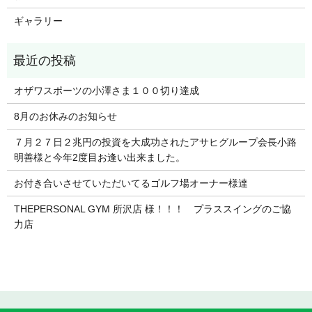
ギャラリー
オザワスポーツの小澤さま１００切り達成
8月のお休みのお知らせ
７月２７日２兆円の投資を大成功されたアサヒグループ会長小路
明善様と今年2度目お逢い出来ました。
お付き合いさせていただいてるゴルフ場オーナー様達
THEPERSONAL GYM 所沢店 様！！！ プラススイングのご協
力店