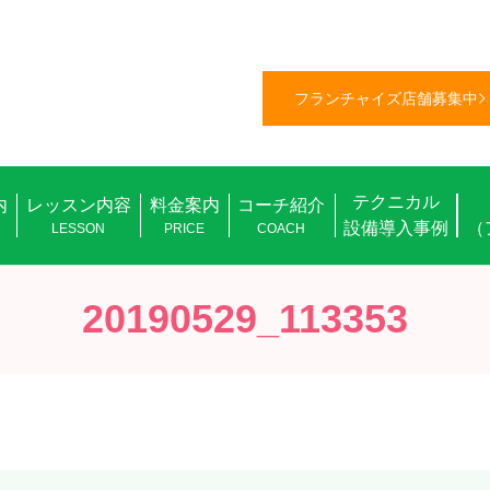
フランチャイズ店舗募集中
テクニカル
内
レッスン内容
料金案内
コーチ紹介
設備導入事例
（
L
LESSON
PRICE
COACH
20190529_113353